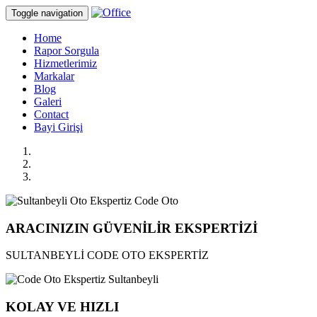
Toggle navigation
Home
Rapor Sorgula
Hizmetlerimiz
Markalar
Blog
Galeri
Contact
Bayi Girişi
ARACINIZIN GÜVENİLİR EKSPERTİZİ
SULTANBEYLİ CODE OTO EKSPERTİZ
KOLAY VE HIZLI