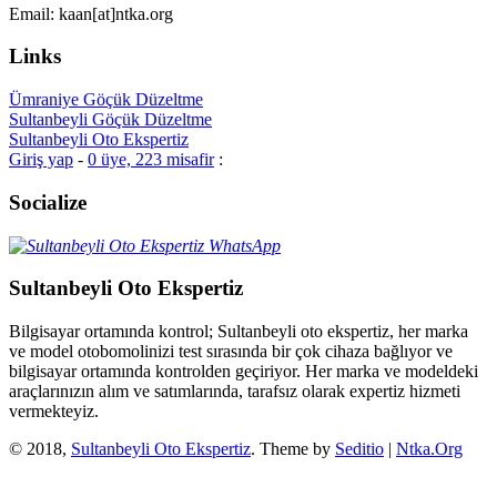
Email: kaan[at]ntka.org
Links
Ümraniye Göçük Düzeltme
Sultanbeyli Göçük Düzeltme
Sultanbeyli Oto Ekspertiz
Giriş yap
-
0 üye, 223 misafir
:
Socialize
Sultanbeyli Oto Ekspertiz
Bilgisayar ortamında kontrol; Sultanbeyli oto ekspertiz, her marka
ve model otobomolinizi test sırasında bir çok cihaza bağlıyor ve
bilgisayar ortamında kontrolden geçiriyor. Her marka ve modeldeki
araçlarınızın alım ve satımlarında, tarafsız olarak expertiz hizmeti
vermekteyiz.
© 2018,
Sultanbeyli Oto Ekspertiz
. Theme by
Seditio
|
Ntka.Org