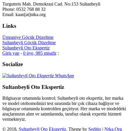
Turgutreis Mah. Demokrasi Cad. No:153 Sultanbeyli
Phone: 0532 768 88 32
Email: kaan[at]ntka.org
Links
Ümraniye Göçük Düzeltme
Sultanbeyli Göçük Düzeltme
Sultanbeyli Oto Ekspertiz
Giriş yap
-
0 üye, 985 misafir
:
Socialize
Sultanbeyli Oto Ekspertiz
Bilgisayar ortamında kontrol; Sultanbeyli oto ekspertiz, her marka
ve model otobomolinizi test sırasında bir çok cihaza bağlıyor ve
bilgisayar ortamında kontrolden geçiriyor. Her marka ve modeldeki
araçlarınızın alım ve satımlarında, tarafsız olarak expertiz hizmeti
vermekteyiz.
© 2018,
Sultanbeyli Oto Ekspertiz
. Theme by
Seditio
|
Ntka.Org