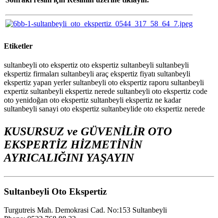
Etiketler
sultanbeyli oto ekspertiz oto ekspertiz sultanbeyli sultanbeyli
ekspertiz firmaları sultanbeyli araç ekspertiz fiyatı sultanbeyli
ekspertiz yapan yerler sultanbeyli oto ekspertiz raporu sultanbeyli
expertiz sultanbeyli ekspertiz nerede sultanbeyli oto ekspertiz code
oto yenidoğan oto ekspertiz sultanbeyli ekspertiz ne kadar
sultanbeyli sanayi oto ekspertiz sultanbeylide oto ekspertiz nerede
KUSURSUZ ve GÜVENİLİR OTO
EKSPERTİZ HİZMETİNİN
AYRICALIĞINI YAŞAYIN
Sultanbeyli Oto Ekspertiz
Turgutreis Mah. Demokrasi Cad. No:153 Sultanbeyli