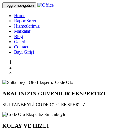
Toggle navigation
Home
Rapor Sorgula
Hizmetlerimiz
Markalar
Blog
Galeri
Contact
Bayi Girişi
ARACINIZIN GÜVENİLİR EKSPERTİZİ
SULTANBEYLİ CODE OTO EKSPERTİZ
KOLAY VE HIZLI